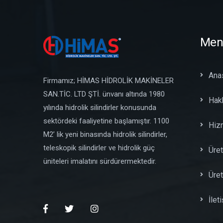
Men
Ana
Firmamız; HİMAS HİDROLİK MAKİNELER
SAN.TİC. LTD ŞTİ. ünvanı altında 1980
Hak
yılında hidrolik silindirler konusunda
sektördeki faaliyetine başlamıştır. 1100
Hiz
M2’ lik yeni binasında hidrolik silindirler,
teleskopik silindirler ve hidrolik güç
Üret
üniteleri imalatını sürdürermektedir.
Üre
İlet