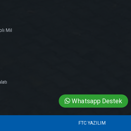
lı Mil
latı
Whatsapp Destek
FTC YAZILIM