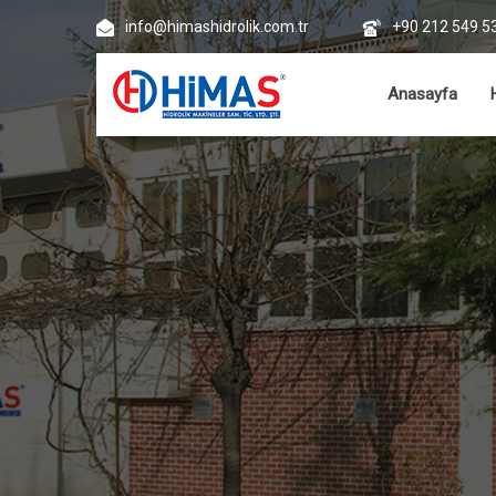
info@himashidrolik.com.tr
+90 212 549 5
Anasayfa