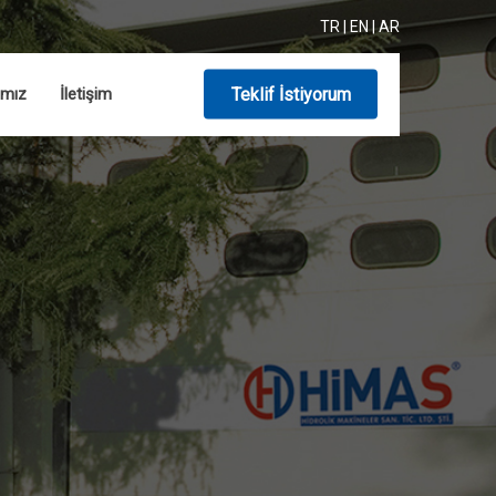
TR
|
EN
|
AR
ımız
İletişim
Teklif İstiyorum