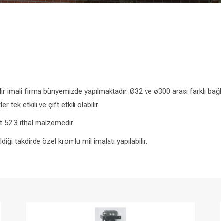
lindir imali firma bünyemizde yapılmaktadır. Ø32 ve ø300 arası farklı bağ
r tek etkili ve çift etkili olabilir.
st 52.3 ithal malzemedir.
iği takdirde özel kromlu mil imalatı yapılabilir.