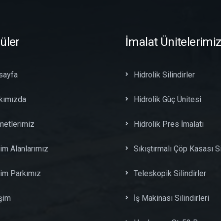
üler
İmalat Ünitelerimi
sayfa
Hidrolik Silindirler
kımızda
Hidrolik Güç Ünitesi
metlerimiz
Hidrolik Pres İmalatı
im Alanlarımız
Sıkıştırmalı Çöp Kasası Sil
tim Parkımız
Teleskopik Silindirler
işim
İş Makinası Silindirleri